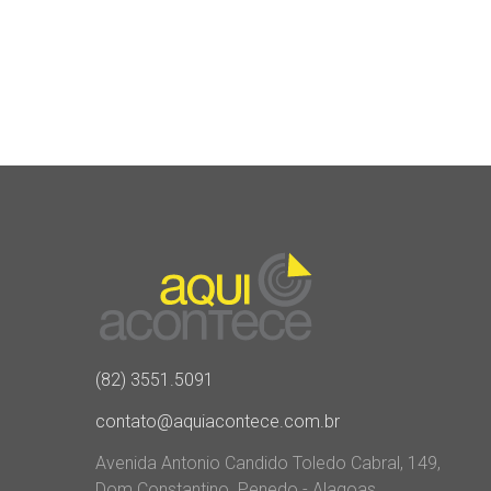
(82) 3551.5091
contato@aquiacontece.com.br
Avenida Antonio Candido Toledo Cabral, 149,
Dom Constantino. Penedo - Alagoas