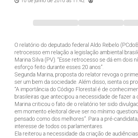
10 de junho de 2010
às 11:42
O relatório do deputado federal Aldo Rebelo (PCdoB
retrocesso em relação a legislação ambiental brasil
Marina Silva (PV). “Esse retrocesso se dá em dois nív
esforço feito durante esses 20 anos”.
Segunda Marina, proposta do relator revoga o prime
ser um bem da sociedade. Além disso, isenta os prop
“A importância do Código Florestal é de conhecimen
brasileiras que antecipou a necessidade de fazer a 
Marina criticou o fato de o relatório ter sido divul
em momento eleitoral deve ser no mínimo questioná
pensado como dos melhores”. Para a pré-candidata,
interesse de todos os parlamentares.
Ela reiterou a necessidade da criação de audiências