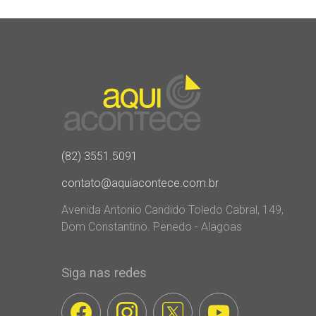
(82) 3551.5091
contato@aquiacontece.com.br
Avenida Antonio Candido Toledo Cabral, 149,
Dom Constantino. Penedo - Alagoas
Siga nas redes