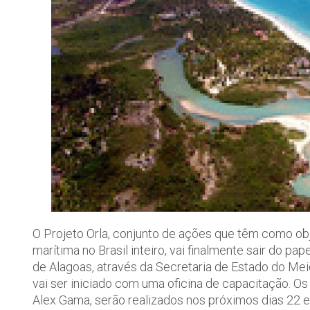
O Projeto Orla, conjunto de ações que têm como ob
marítima no Brasil inteiro, vai finalmente sair do p
de Alagoas, através da Secretaria de Estado do Me
vai ser iniciado com uma oficina de capacitação. Os
Alex Gama, serão realizados nos próximos dias 22 e 