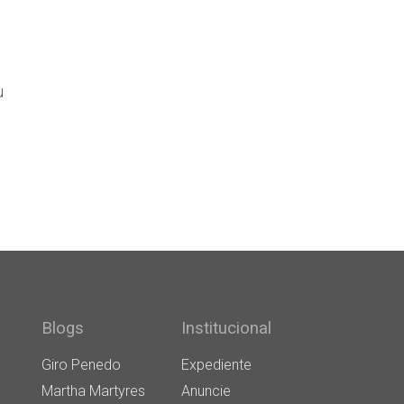
u
Blogs
Institucional
Giro Penedo
Expediente
Martha Martyres
Anuncie