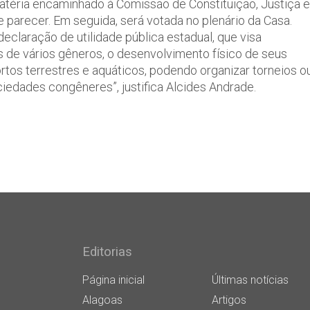
atéria encaminhado à Comissão de Constituição, Justiça e
parecer. Em seguida, será votada no plenário da Casa.
claração de utilidade pública estadual, que visa
 de vários gêneros, o desenvolvimento físico de seus
rtos terrestres e aquáticos, podendo organizar torneios o
iedades congêneres”, justifica Alcides Andrade.
Editorias
Página inicial
Últimas notícias
Alagoas
Artigos