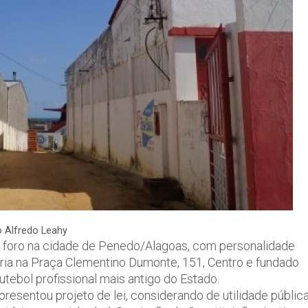
o Alfredo Leahy
 foro na cidade de Penedo/Alagoas, com personalidade
pria na Praça Clementino Dumonte, 151, Centro e fundado
utebol profissional mais antigo do Estado.
resentou projeto de lei, considerando de utilidade públic