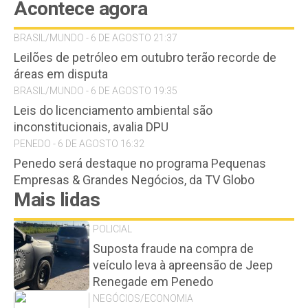
Acontece agora
BRASIL/MUNDO - 6 DE AGOSTO 21:37
Leilões de petróleo em outubro terão recorde de
áreas em disputa
BRASIL/MUNDO - 6 DE AGOSTO 19:35
Leis do licenciamento ambiental são
inconstitucionais, avalia DPU
PENEDO - 6 DE AGOSTO 16:32
Penedo será destaque no programa Pequenas
Empresas & Grandes Negócios, da TV Globo
Mais lidas
POLICIAL
Suposta fraude na compra de
veículo leva à apreensão de Jeep
Renegade em Penedo
NEGÓCIOS/ECONOMIA