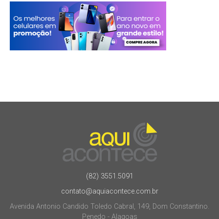
(82) 3551.5091
contato@aquiacontece.com.br
Avenida Antonio Candido Toledo Cabral, 149, Dom Constantino.
Penedo - Alagoas