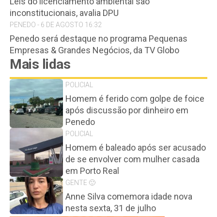
Leis do licenciamento ambiental são
inconstitucionais, avalia DPU
PENEDO - 6 DE AGOSTO 16:32
Penedo será destaque no programa Pequenas
Empresas & Grandes Negócios, da TV Globo
Mais lidas
POLICIAL
Homem é ferido com golpe de foice
após discussão por dinheiro em
Penedo
POLICIAL
Homem é baleado após ser acusado
de se envolver com mulher casada
em Porto Real
GENTE 🙂
Anne Silva comemora idade nova
nesta sexta, 31 de julho