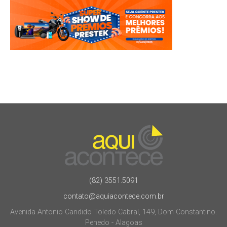
(82) 3551.5091
contato@aquiacontece.com.br
Avenida Antonio Candido Toledo Cabral, 149, Dom Constantino.
Penedo - Alagoas