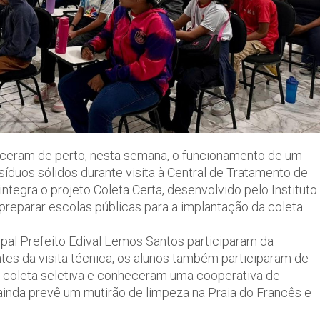
ceram de perto, nesta semana, o funcionamento de um
síduos sólidos durante visita à Central de Tratamento de
integra o projeto Coleta Certa, desenvolvido pelo Instituto
reparar escolas públicas para a implantação da coleta
pal Prefeito Edival Lemos Santos participaram da
tes da visita técnica, os alunos também participaram de
, coleta seletiva e conheceram uma cooperativa de
nda prevê um mutirão de limpeza na Praia do Francês e