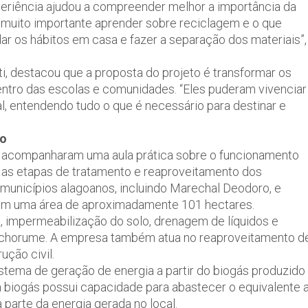
periência ajudou a compreender melhor a importância da
É muito importante aprender sobre reciclagem e o que
r os hábitos em casa e fazer a separação dos materiais”,
i, destacou que a proposta do projeto é transformar os
ntro das escolas e comunidades. “Eles puderam vivenciar
l, entendendo tudo o que é necessário para destinar e
io
es acompanharam uma aula prática sobre o funcionamento
té as etapas de tratamento e reaproveitamento dos
5 municípios alagoanos, incluindo Marechal Deodoro, e
a em uma área de aproximadamente 101 hectares.
impermeabilização do solo, drenagem de líquidos e
 chorume. A empresa também atua no reaproveitamento d
ução civil.
istema de geração de energia a partir do biogás produzido
 biogás possui capacidade para abastecer o equivalente 
a parte da energia gerada no local.