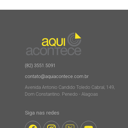
(82) 3551.5091
contato@aquiacontece.com.br
Avenida Antonio Candido Toledo Cabral, 149,
Dom Constantino. Penedo - Alagoas
Siga nas redes