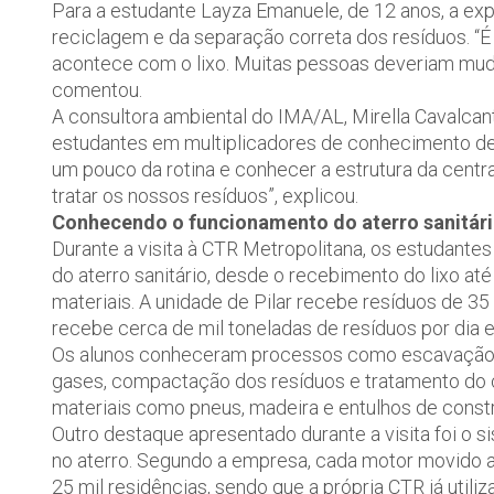
Para a estudante Layza Emanuele, de 12 anos, a ex
reciclagem e da separação correta dos resíduos. “
acontece com o lixo. Muitas pessoas deveriam muda
comentou.
A consultora ambiental do IMA/AL, Mirella Cavalcant
estudantes em multiplicadores de conhecimento de
um pouco da rotina e conhecer a estrutura da centra
tratar os nossos resíduos”, explicou.
Conhecendo o funcionamento do aterro sanitár
Durante a visita à CTR Metropolitana, os estudant
do aterro sanitário, desde o recebimento do lixo a
materiais. A unidade de Pilar recebe resíduos de 3
recebe cerca de mil toneladas de resíduos por di
Os alunos conheceram processos como escavação, 
gases, compactação dos resíduos e tratamento do
materiais como pneus, madeira e entulhos de constr
Outro destaque apresentado durante a visita foi o s
no aterro. Segundo a empresa, cada motor movido a
25 mil residências, sendo que a própria CTR já utiliz