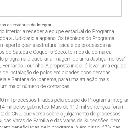
os e servidores do Integrar
do interior a receber a equipe estadual do Programa
oda a Judiciário alagoano. Os técnicos do Programa
am aperfeiçoar a estrutura física e de processos na
ios de Satuba e Coqueiro Seco, termos da comarca.
o do programa é quebrar a imagem de uma Justiça morosa”,
Fernando Tourinho. A proposta inicial é levar uma equipe
dade de instalação de polos em cidades consideradas
veia e Santana do Ipanema, para uma atuação mais
do um maior número de comarcas.
 mil processos triados pela equipe do Programa Integrar
114 mil pelos gabinetes. Mais de 110 mil sentenças foram
a 2 do CNJ, que versa sobre o julgamento de processos
0% das Varas de Família e das Varas de Sucessões, bem
foram beneficiadas pelo programa. Além disso, 67% das