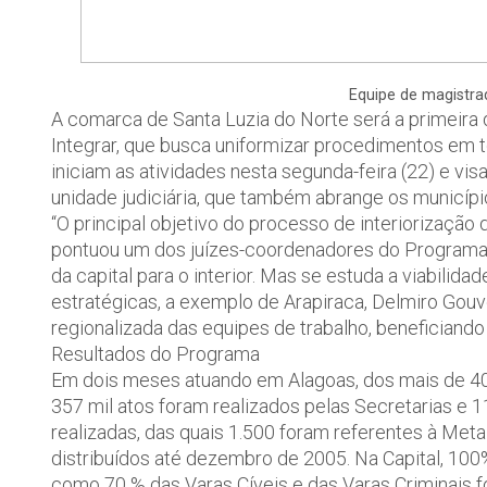
Equipe de magistrad
A comarca de Santa Luzia do Norte será a primeira 
Integrar, que busca uniformizar procedimentos em t
iniciam as atividades nesta segunda-feira (22) e vis
unidade judiciária, que também abrange os municíp
“O principal objetivo do processo de interiorizaçã
pontuou um dos juízes-coordenadores do Programa, 
da capital para o interior. Mas se estuda a viabili
estratégicas, a exemplo de Arapiraca, Delmiro Gou
regionalizada das equipes de trabalho, benefician
Resultados do Programa
Em dois meses atuando em Alagoas, dos mais de 400
357 mil atos foram realizados pelas Secretarias e 
realizadas, das quais 1.500 foram referentes à Met
distribuídos até dezembro de 2005. Na Capital, 10
como 70 % das Varas Cíveis e das Varas Criminais 