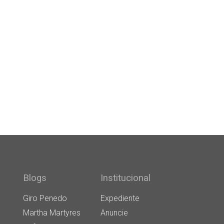
Blogs
Institucional
Giro Penedo
Expediente
Martha Martyres
Anuncie