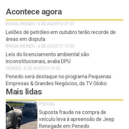
Acontece agora
BRASIL/MUNDO - 6 DE AGOSTO 21:37
Leilões de petróleo em outubro terão recorde de
áreas em disputa
BRASIL/MUNDO - 6 DE AGOSTO 19:35
Leis do licenciamento ambiental são
inconstitucionais, avalia DPU
PENEDO - 6 DE AGOSTO 16:32
Penedo será destaque no programa Pequenas
Empresas & Grandes Negócios, da TV Globo
Mais lidas
POLICIAL
Suposta fraude na compra de
veículo leva à apreensão de Jeep
Renegade em Penedo