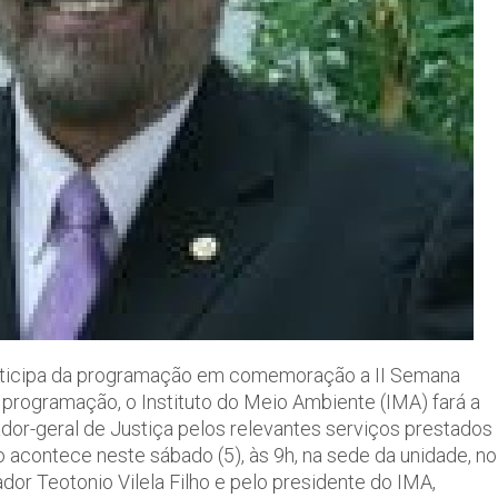
participa da programação em comemoração a II Semana
programação, o Instituto do Meio Ambiente (IMA) fará a
dor-geral de Justiça pelos relevantes serviços prestados
 acontece neste sábado (5), às 9h, na sede da unidade, no
dor Teotonio Vilela Filho e pelo presidente do IMA,