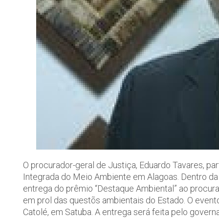
O procurador-geral de Justiça, Eduardo Tavares, 
Integrada do Meio Ambiente em Alagoas. Dentro da 
entrega do prêmio “Destaque Ambiental” ao procura
em prol das questõs ambientais do Estado. O evento
Catolé, em Satuba. A entrega será feita pelo governa