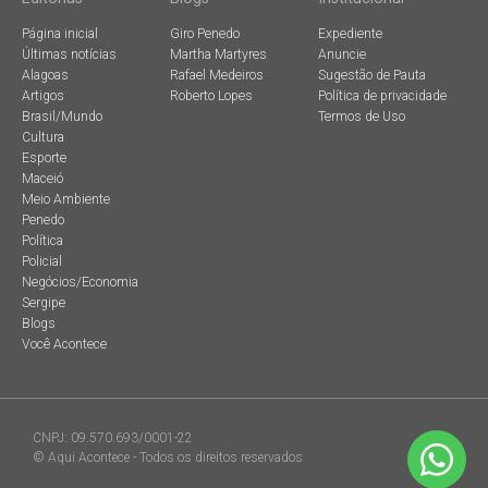
Página inicial
Giro Penedo
Expediente
Últimas notícias
Martha Martyres
Anuncie
Alagoas
Rafael Medeiros
Sugestão de Pauta
Artigos
Roberto Lopes
Política de privacidade
Brasil/Mundo
Termos de Uso
Cultura
Esporte
Maceió
Meio Ambiente
Penedo
Política
Policial
Negócios/Economia
Sergipe
Blogs
Você Acontece
CNPJ: 09.570.693/0001-22
© Aqui Acontece - Todos os direitos reservados