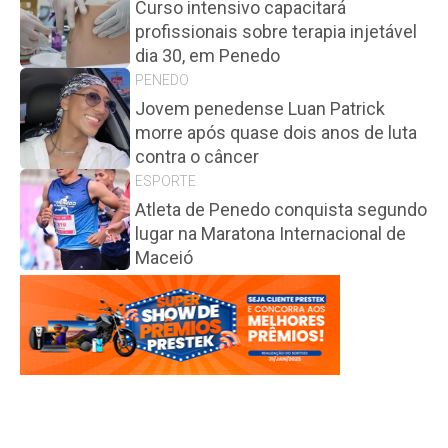
Curso intensivo capacitará
profissionais sobre terapia injetável
dia 30, em Penedo
PENEDO
Jovem penedense Luan Patrick
morre após quase dois anos de luta
contra o câncer
ESPORTE
Atleta de Penedo conquista segundo
lugar na Maratona Internacional de
Maceió