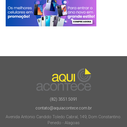
(82) 3551.5091
contato@aquiacontece.com.br
Avenida Antonio Candido Toledo Cabral, 149, Dom Constantino.
Penedo - Alagoas