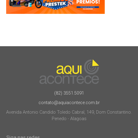
(82) 3551.5091
contato@aquiacontece.com.br
Avenida Antonio Candido Toledo Cabral, 149, Dom Constantino.
Penedo - Alagoas
Siga nas redes