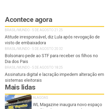
Acontece agora
BRASIL/MUNDO - 5 DE AGOSTO 21:25
Atitude irresponsável, diz Lula após revogação de
visto de embaixadora
BRASIL/MUNDO - 5 DE AGOSTO 20:32
Bolsonaro pede ao STF para receber os filhos no
Dia dos Pais
BRASIL/MUNDO - 5 DE AGOSTO 18:25
Assinatura digital e lacração impedem alteração em
sistemas eleitorais
Mais lidas
ALAGOAS
WL Magazine inaugura novo espaço