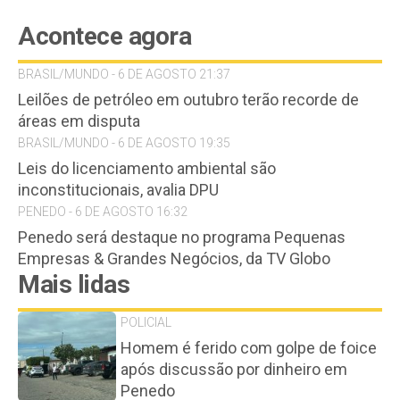
Acontece agora
BRASIL/MUNDO - 6 DE AGOSTO 21:37
Leilões de petróleo em outubro terão recorde de
áreas em disputa
BRASIL/MUNDO - 6 DE AGOSTO 19:35
Leis do licenciamento ambiental são
inconstitucionais, avalia DPU
PENEDO - 6 DE AGOSTO 16:32
Penedo será destaque no programa Pequenas
Empresas & Grandes Negócios, da TV Globo
Mais lidas
POLICIAL
Homem é ferido com golpe de foice
após discussão por dinheiro em
Penedo