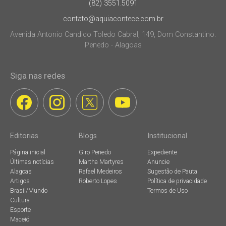
(82) 3551.5091
contato@aquiacontece.com.br
Avenida Antonio Candido Toledo Cabral, 149, Dom Constantino.
Penedo - Alagoas
Siga nas redes
Editorias
Blogs
Institucional
Página inicial
Giro Penedo
Expediente
Últimas notícias
Martha Martyres
Anuncie
Alagoas
Rafael Medeiros
Sugestão de Pauta
Artigos
Roberto Lopes
Política de privacidade
Brasil/Mundo
Termos de Uso
Cultura
Esporte
Maceió