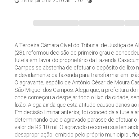
28 de julho de 2010
às 17:02
A Terceira Câmara Cível do Tribunal de Justiça de A
(28), reformou decisão de primeiro grau e concedeu
tutela em favor do proprietário da Fazenda Caxacu
Campos se abstenha de efetuar o depósito de lixo 
indevidamente da fazenda para transformar em lixão
O agravante, espólio de Antônio César de Moura Castr
São Miguel dos Campos. Alega que, a prefeitura do r
onde começou a despejar todo o lixo da cidade, se
lixão. Alega ainda que esta atitude causou danos ao
Em decisão liminar anterior, foi concedida a tutela 
determinando que o agravado parasse de efetuar o d
valor de R$ 10 mil. O agravado recorreu sustentand
desapropriação- emitido pelo próprio município-, fi