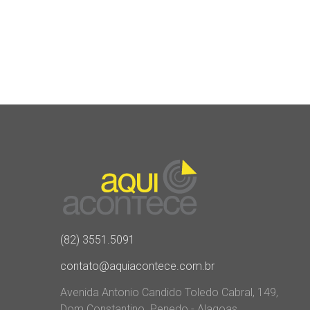
(82) 3551.5091
contato@aquiacontece.com.br
Avenida Antonio Candido Toledo Cabral, 149,
Dom Constantino. Penedo - Alagoas