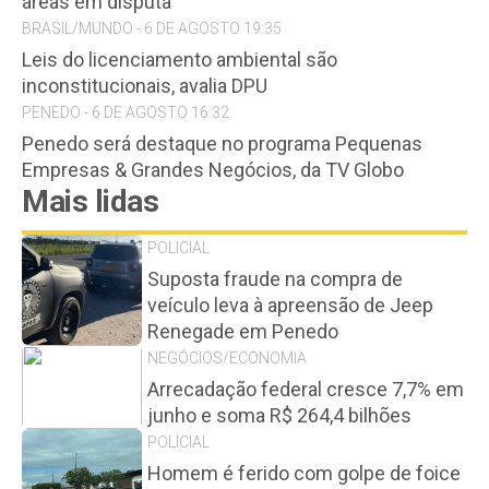
áreas em disputa
BRASIL/MUNDO - 6 DE AGOSTO 19:35
Leis do licenciamento ambiental são
inconstitucionais, avalia DPU
PENEDO - 6 DE AGOSTO 16:32
Penedo será destaque no programa Pequenas
Empresas & Grandes Negócios, da TV Globo
Mais lidas
POLICIAL
Suposta fraude na compra de
veículo leva à apreensão de Jeep
Renegade em Penedo
NEGÓCIOS/ECONOMIA
Arrecadação federal cresce 7,7% em
junho e soma R$ 264,4 bilhões
POLICIAL
Homem é ferido com golpe de foice