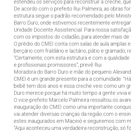
estendeu os serviços para reconstruir a creche, qu
De acordo com o prefeito Rui Palmeira, as obras f
estrutura segue o padrão recomendado pelo Ministé
Barro Duro, onde estivemos recentemente entreg
Unidade Docente Assistencial. Para nossa satisfaç
com os impostos do cidadão, para atender mais de 1
O prédio do CMEI conta com salas de aula amplas e arej
berçário com fraldário e lactário, pátio e gramado, r
“Certamente, com esta estrutura e com a qualidade 
e profissionais promissores”, prevê Rui.
Moradora do Barro Duro e mãe do pequeno Alexandre
CMEI é um grande presente para a comunidade. “Há
bebê tem dois anos e essa creche veio como um gra
Duro merece porque há muito tempo a gente vivia e
O vice-prefeito Marcelo Palmeira ressaltou os ava
inauguração do CMEI como uma importante conquist
vai atender diversas crianças da região com o ensi
estes inaugurados em Maceió e seguiremos com mai
“Aqui aconteceu uma verdadeira reconstrução, só foi 