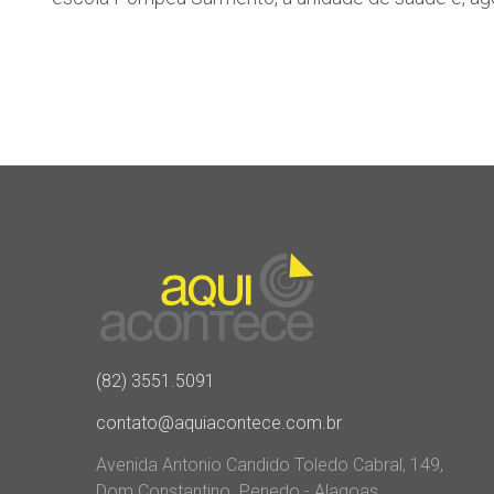
(82) 3551.5091
contato@aquiacontece.com.br
Avenida Antonio Candido Toledo Cabral, 149,
Dom Constantino. Penedo - Alagoas