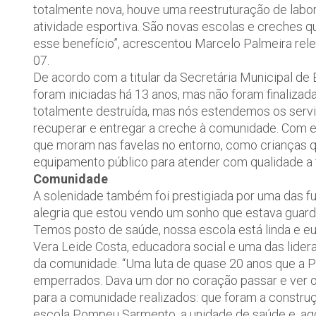
totalmente nova, houve uma reestruturação de labor
atividade esportiva. São novas escolas e creches 
esse benefício”, acrescentou Marcelo Palmeira rele
07.
De acordo com a titular da Secretária Municipal d
foram iniciadas há 13 anos, mas não foram finalizad
totalmente destruída, mas nós estendemos os ser
recuperar e entregar a creche à comunidade. Com e
que moram nas favelas no entorno, como crianças q
equipamento público para atender com qualidade a t
Comunidade
A solenidade também foi prestigiada por uma das fu
alegria que estou vendo um sonho que estava guarda
Temos posto de saúde, nossa escola está linda e eu
Vera Leide Costa, educadora social e uma das lider
da comunidade. “Uma luta de quase 20 anos que a P
emperrados. Dava um dor no coração passar e ver o
para a comunidade realizados: que foram a constru
escola Pompeu Sarmento, a unidade de saúde e, ag