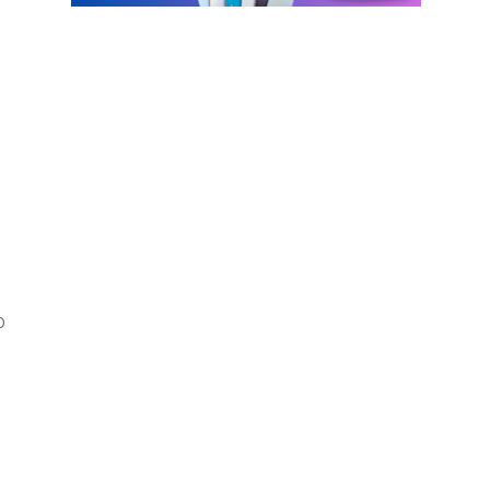
o
o
o