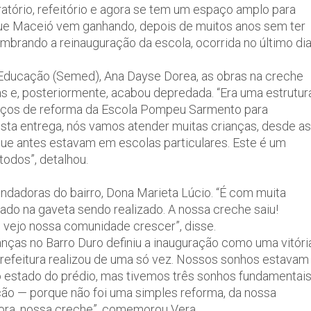
atório, refeitório e agora se tem um espaço amplo para
que Maceió vem ganhando, depois de muitos anos sem ter
mbrando a reinauguração da escola, ocorrida no último di
e Educação (Semed), Ana Dayse Dorea, as obras na creche
as e, posteriormente, acabou depredada. “Era uma estrutur
viços de reforma da Escola Pompeu Sarmento para
sta entrega, nós vamos atender muitas crianças, desde as
ue antes estavam em escolas particulares. Este é um
odos”, detalhou.
ndadoras do bairro, Dona Marieta Lúcio. “É com muita
do na gaveta sendo realizado. A nossa creche saiu!
 vejo nossa comunidade crescer”, disse.
anças no Barro Duro definiu a inauguração como uma vitóri
refeitura realizou de uma só vez. Nossos sonhos estavam
 estado do prédio, mas tivemos três sonhos fundamentai
ção — porque não foi uma simples reforma, da nossa
ora, nossa creche”, comemorou Vera.