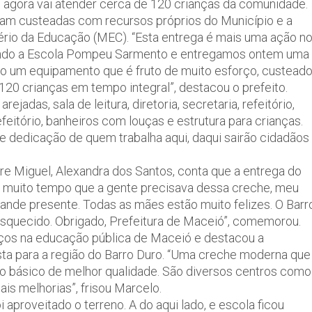
e agora vai atender cerca de 120 crianças da comunidade.
oram custeadas com recursos próprios do Município e a
rio da Educação (MEC). “Esta entrega é mais uma ação n
ando a Escola Pompeu Sarmento e entregamos ontem uma
ão um equipamento que é fruto de muito esforço, custead
20 crianças em tempo integral”, destacou o prefeito.
adas, sala de leitura, diretoria, secretaria, refeitório,
efeitório, banheiros com louças e estrutura para crianças.
e dedicação de quem trabalha aqui, daqui sairão cidadãos
 Miguel, Alexandra dos Santos, conta que a entrega do
 muito tempo que a gente precisava dessa creche, meu
nde presente. Todas as mães estão muito felizes. O Barr
squecido. Obrigado, Prefeitura de Maceió”, comemorou.
nços na educação pública de Maceió e destacou a
a para a região do Barro Duro. “Uma creche moderna que
no básico de melhor qualidade. São diversos centros como
s melhorias”, frisou Marcelo.
aproveitado o terreno. A do aqui lado, e escola ficou