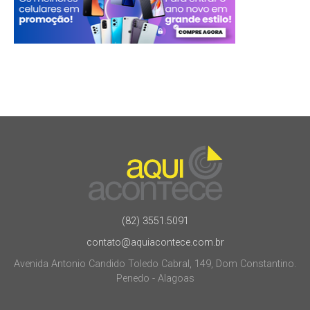
(82) 3551.5091
contato@aquiacontece.com.br
Avenida Antonio Candido Toledo Cabral, 149, Dom Constantino.
Penedo - Alagoas