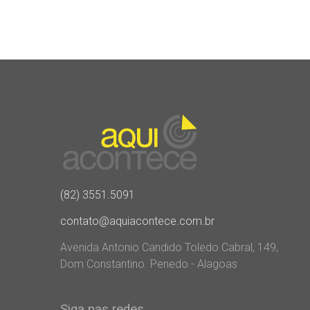
(82) 3551.5091
contato@aquiacontece.com.br
Avenida Antonio Candido Toledo Cabral, 149,
Dom Constantino. Penedo - Alagoas
Siga nas redes