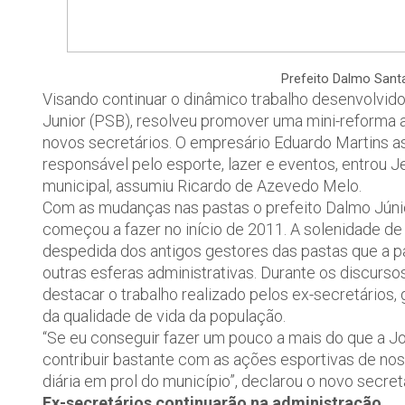
Prefeito Dalmo Santa
Visando continuar o dinâmico trabalho desenvolvido
Junior (PSB), resolveu promover uma mini-reforma ad
novos secretários. O empresário Eduardo Martins as
responsável pelo esporte, lazer e eventos, entrou 
municipal, assumiu Ricardo de Azevedo Melo.
Com as mudanças nas pastas o prefeito Dalmo Júnio
começou a fazer no início de 2011. A solenidade d
despedida dos antigos gestores das pastas que a p
outras esferas administrativas. Durante os discurs
destacar o trabalho realizado pelos ex-secretários,
da qualidade de vida da população.
“Se eu conseguir fazer um pouco a mais do que a J
contribuir bastante com as ações esportivas de nos
diária em prol do município”, declarou o novo secre
Ex-secretários continuarão na administração