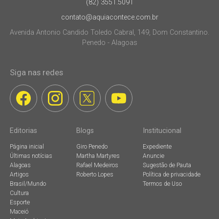
(82) 3551.5091
contato@aquiacontece.com.br
Avenida Antonio Candido Toledo Cabral, 149, Dom Constantino.
Penedo - Alagoas
Siga nas redes
Editorias
Blogs
Institucional
Página inicial
Giro Penedo
Expediente
Últimas notícias
Martha Martyres
Anuncie
Alagoas
Rafael Medeiros
Sugestão de Pauta
Artigos
Roberto Lopes
Política de privacidade
Brasil/Mundo
Termos de Uso
Cultura
Esporte
Maceió