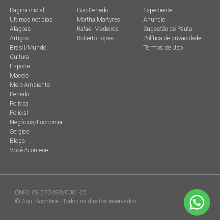
Página inicial
Giro Penedo
Expediente
Últimas notícias
Martha Martyres
Anuncie
Alagoas
Rafael Medeiros
Sugestão de Pauta
Artigos
Roberto Lopes
Política de privacidade
Brasil/Mundo
Termos de Uso
Cultura
Esporte
Maceió
Meio Ambiente
Penedo
Política
Policial
Negócios/Economia
Sergipe
Blogs
Você Acontece
CNPJ: 09.570.693/0001-22
© Aqui Acontece - Todos os direitos reservados