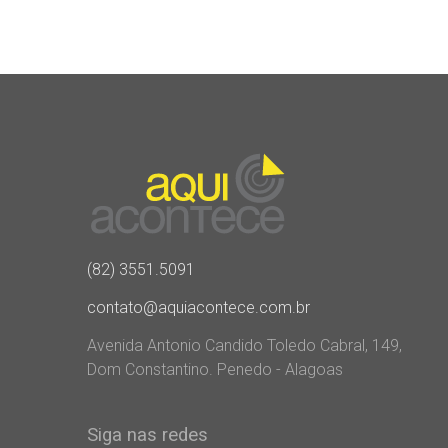
(82) 3551.5091
contato@aquiacontece.com.br
Avenida Antonio Candido Toledo Cabral, 149,
Dom Constantino. Penedo - Alagoas
Siga nas redes