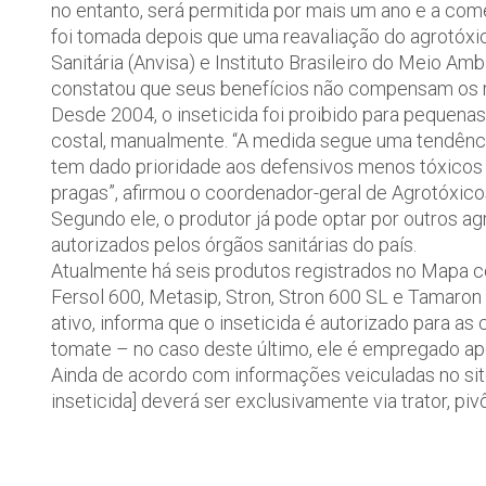
no entanto, será permitida por mais um ano e a co
foi tomada depois que uma reavaliação do agrotóxico
Sanitária (Anvisa) e Instituto Brasileiro do Meio A
constatou que seus benefícios não compensam os r
Desde 2004, o inseticida foi proibido para pequena
costal, manualmente. “A medida segue uma tendênc
tem dado prioridade aos defensivos menos tóxicos 
pragas”, afirmou o coordenador-geral de Agrotóxico
Segundo ele, o produtor já pode optar por outros 
autorizados pelos órgãos sanitárias do país.
Atualmente há seis produtos registrados no Mapa 
Fersol 600, Metasip, Stron, Stron 600 SL e Tamaron 
ativo, informa que o inseticida é autorizado para as c
tomate – no caso deste último, ele é empregado apena
Ainda de acordo com informações veiculadas no site 
inseticida] deverá ser exclusivamente via trator, pivô