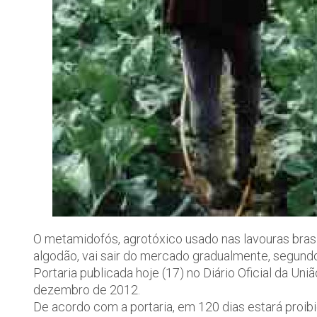
O metamidofós, agrotóxico usado nas lavouras brasil
algodão, vai sair do mercado gradualmente, segundo
Portaria publicada hoje (17) no Diário Oficial da Uni
dezembro de 2012.
De acordo com a portaria, em 120 dias estará proib