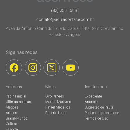
(82) 3551.5091
contato@aquiacontece.com.br
Avenida Antonio Candido Toledo Cabral, 149, Dom Constantino.
Penedo - Alagoas
Siga nas redes
Editorias
Blogs
Institucional
Página inicial
Giro Penedo
Expediente
Últimas notícias
Martha Martyres
Anuncie
Alagoas
Rafael Medeiros
Sugestão de Pauta
Artigos
Roberto Lopes
Política de privacidade
Brasil/Mundo
Termos de Uso
Cultura
Esporte