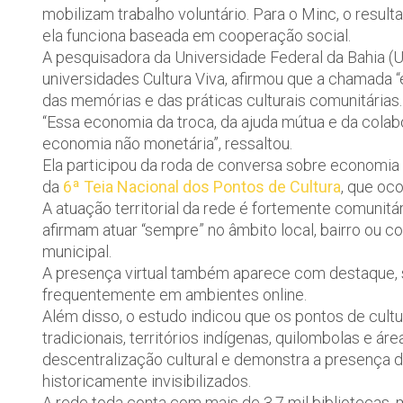
mobilizam trabalho voluntário. Para o Minc, o resul
ela funciona baseada em cooperação social.
A pesquisadora da Universidade Federal da Bahia (
universidades Cultura Viva, afirmou que a chamada “
das memórias e das práticas culturais comunitárias.
“Essa economia da troca, da ajuda mútua e da colab
economia não monetária”, ressaltou.
Ela participou da roda de conversa sobre economia v
da
6ª Teia Nacional dos Pontos de Cultura
, que oc
A atuação territorial da rede é fortemente comunitá
afirmam atuar “sempre” no âmbito local, bairro ou
municipal.
A presença virtual também aparece com destaque,
frequentemente em ambientes online.
Além disso, o estudo indicou que os pontos de cult
tradicionais, territórios indígenas, quilombolas e ár
descentralização cultural e demonstra a presença de
historicamente invisibilizados.
A rede toda conta com mais de 3,7 mil bibliotecas, m