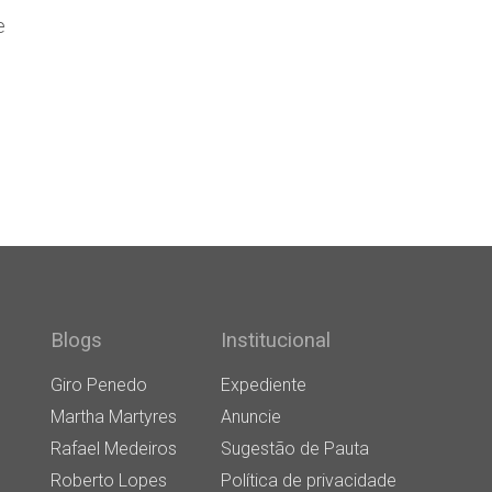
e
Blogs
Institucional
Giro Penedo
Expediente
Martha Martyres
Anuncie
Rafael Medeiros
Sugestão de Pauta
Roberto Lopes
Política de privacidade