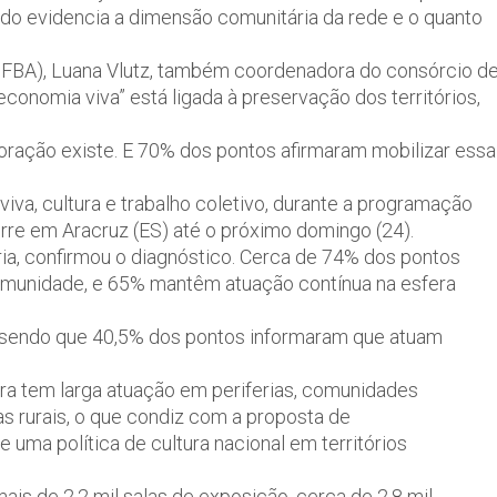
tado evidencia a dimensão comunitária da rede e o quanto
UFBA), Luana Vlutz, também coordenadora do consórcio d
economia viva” está ligada à preservação dos territórios,
oração existe. E 70% dos pontos afirmaram mobilizar essa
iva, cultura e trabalho coletivo, durante a programação
orre em Aracruz (ES) até o próximo domingo (24).
ria, confirmou o diagnóstico. Cerca de 74% dos pontos
 comunidade, e 65% mantêm atuação contínua na esfera
 sendo que 40,5% dos pontos informaram que atuam
ura tem larga atuação em periferias, comunidades
eas rurais, o que condiz com a proposta de
 uma política de cultura nacional em territórios
ais de 2,2 mil salas de exposição, cerca de 2,8 mil