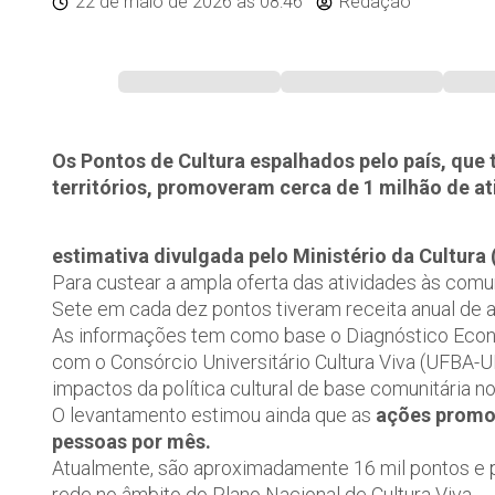
22 de maio de 2026
às 08:46
Redação
Os Pontos de Cultura espalhados pelo país, que
territórios, promoveram cerca de 1 milhão de at
estimativa divulgada pelo Ministério da Cultura 
Para custear a ampla oferta das atividades às comun
Sete em cada dez pontos tiveram receita anual de a
As informações tem como base o Diagnóstico Econôm
com o Consórcio Universitário Cultura Viva (UFBA
impactos da política cultural de base comunitária no
O levantamento estimou ainda que as
ações promov
pessoas por mês.
Atualmente, são aproximadamente 16 mil pontos e p
rede no âmbito do Plano Nacional de Cultura Viva.