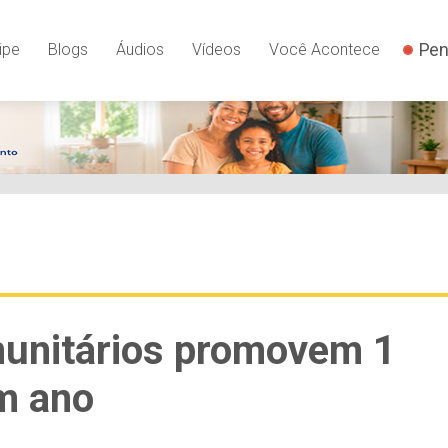
Pen
ipe
Blogs
Áudios
Vídeos
Você Acontece
munitários promovem 1
m ano