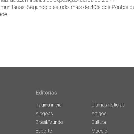
comunitárias. Segundo o estudo, mais de 40% dos Pontos d
ade.
Editorias
Página inicial
Últimas notícias
Alagoas
Artigos
Brasil/Mundo
Cultura
Esporte
Maceió