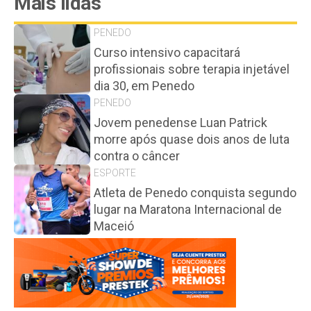
Mais lidas
PENEDO
Curso intensivo capacitará
profissionais sobre terapia injetável
dia 30, em Penedo
PENEDO
Jovem penedense Luan Patrick
morre após quase dois anos de luta
contra o câncer
ESPORTE
Atleta de Penedo conquista segundo
lugar na Maratona Internacional de
Maceió