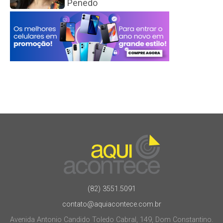
Penedo
(82) 3551.5091
contato@aquiacontece.com.br
Avenida Antonio Candido Toledo Cabral, 149, Dom Constantino.