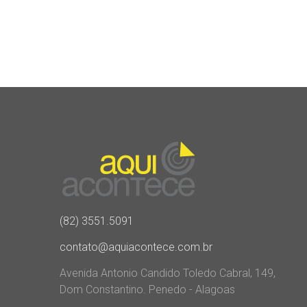
(82) 3551.5091
contato@aquiacontece.com.br
Avenida Antonio Candido Toledo Cabral, 149,
Dom Constantino. Penedo - Alagoas