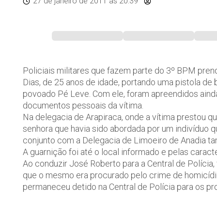
27 de janeiro de 2011
às 20:39
Policiais militares que fazem parte do 3º BPM p
Dias, de 25 anos de idade, portando uma pistola de 
povoado Pé Leve. Com ele, foram apreendidos ainda
documentos pessoais da vítima.
Na delegacia de Arapiraca, onde a vítima prestou q
senhora que havia sido abordada por um indivíduo 
conjunto com a Delegacia de Limoeiro de Anadia tam
A guarnição foi até o local informado e pelas caracte
Ao conduzir José Roberto para a Central de Polícia,
que o mesmo era procurado pelo crime de homicídi
permaneceu detido na Central de Polícia para os p