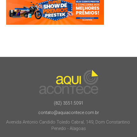
(82) 3551.5091
contato@aquiacontece.com.br
Avenida Antonio Candido Toledo Cabral, 149, Dom Constantino.
Penedo - Alagoas