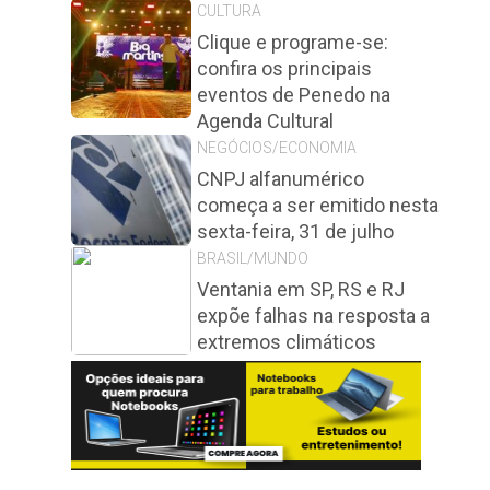
CULTURA
Clique e programe-se:
confira os principais
eventos de Penedo na
Agenda Cultural
NEGÓCIOS/ECONOMIA
CNPJ alfanumérico
começa a ser emitido nesta
sexta-feira, 31 de julho
BRASIL/MUNDO
Ventania em SP, RS e RJ
expõe falhas na resposta a
extremos climáticos