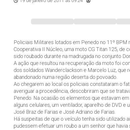
19 de janeiro de 2011
às 09:24
Policiais Militares lotados em Penedo no 11º BPM r
Cooperativa II Núcleo, uma moto CG Titan 125, de c
sido roubado durante na madrugada no conjunto D
A ação que resultou na recuperação da moto foi c
dos soldados Wanderclackson e Marcelo Luz, que r
abandonado numa região deserta do povoado.
Ao chegarem ao local os policiais constataram o f
averiguar a procedência, descobriram que se trata
Penedo. Na ocasião os elementos que estavam em 
alguns celulares, um ventilador, aparelho de DVD e 
José Braz de Farias e José Adriano de Farias.
Há suspeitas de que o veículo tenha sido utilizado
pudessem efetuar um roubo a um senhor que havia s