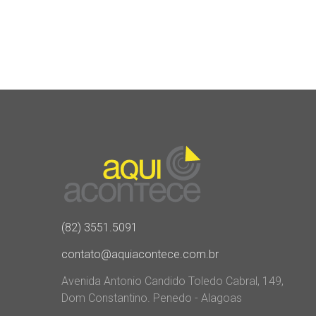
(82) 3551.5091
contato@aquiacontece.com.br
Avenida Antonio Candido Toledo Cabral, 149,
Dom Constantino. Penedo - Alagoas