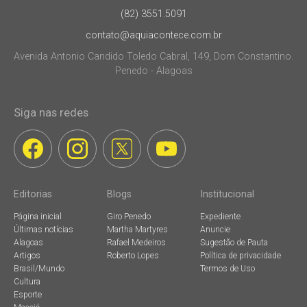
(82) 3551.5091
contato@aquiacontece.com.br
Avenida Antonio Candido Toledo Cabral, 149, Dom Constantino.
Penedo - Alagoas
Siga nas redes
Editorias
Blogs
Institucional
Página inicial
Giro Penedo
Expediente
Últimas notícias
Martha Martyres
Anuncie
Alagoas
Rafael Medeiros
Sugestão de Pauta
Artigos
Roberto Lopes
Política de privacidade
Brasil/Mundo
Termos de Uso
Cultura
Esporte