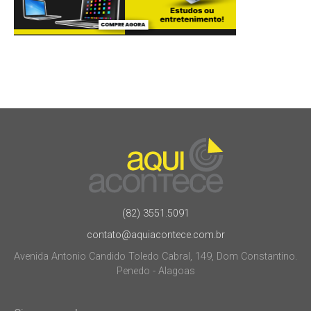
(82) 3551.5091
contato@aquiacontece.com.br
Avenida Antonio Candido Toledo Cabral, 149, Dom Constantino.
Penedo - Alagoas