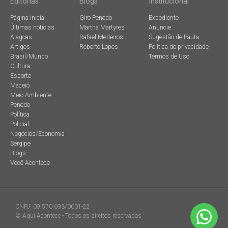
Editorias
Blogs
Institucional
Página inicial
Giro Penedo
Expediente
Últimas notícias
Martha Martyres
Anuncie
Alagoas
Rafael Medeiros
Sugestão de Pauta
Artigos
Roberto Lopes
Política de privacidade
Brasil/Mundo
Termos de Uso
Cultura
Esporte
Maceió
Meio Ambiente
Penedo
Política
Policial
Negócios/Economia
Sergipe
Blogs
Você Acontece
CNPJ: 09.570.693/0001-22
© Aqui Acontece - Todos os direitos reservados