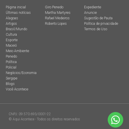
Página inicial
Giro Penedo
Expediente
Últimas notícias
Martha Martyres
Anuncie
Alagoas
Rafael Medeiros
Sugestão de Pauta
Artigos
Roberto Lopes
Política de privacidade
Brasil/Mundo
Termos de Uso
Cultura
Esporte
Maceió
Meio Ambiente
Penedo
Política
Policial
Negócios/Economia
Sergipe
Blogs
Você Acontece
CNPJ: 09.570.693/0001-22
© Aqui Acontece - Todos os direitos reservados