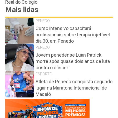
Real do Colégio
Mais lidas
PENEDO
Curso intensivo capacitará
profissionais sobre terapia injetável
dia 30, em Penedo
PENEDO
Jovem penedense Luan Patrick
morre após quase dois anos de luta
contra o câncer
ESPORTE
Atleta de Penedo conquista segundo
lugar na Maratona Internacional de
Maceió