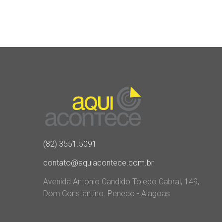
(82) 3551.5091
contato@aquiacontece.com.br
Avenida Antonio Candido Toledo Cabral, 149,
Dom Constantino. Penedo - Alagoas