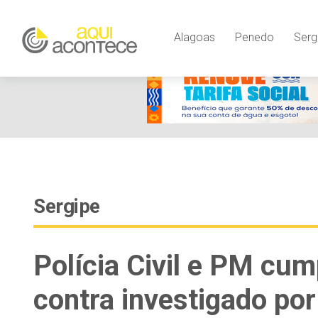
google-site-verification=EjSe5c8YipkwGd6E7NrnqocbcNz-Xy8lp
Alagoas
Penedo
Serg
Sergipe
Polícia Civil e PM cu
contra investigado po