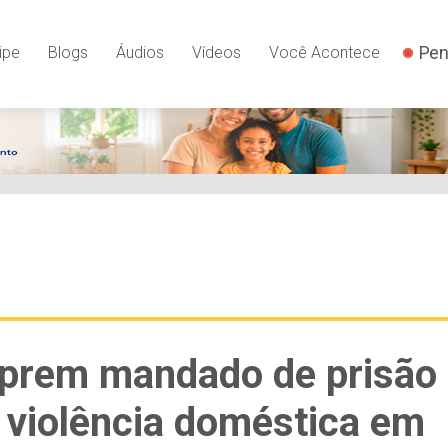
YSLnxw-AX8 google-site-verification: googleb82de9a22cec23e
Pen
ipe
Blogs
Áudios
Vídeos
Você Acontece
mprem mandado de prisão
r violência doméstica em