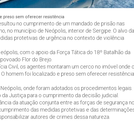
e preso sem oferecer resistência
resultou no cumprimento de um mandado de prisão nas
ho, no município de Neópolis, interior de Sergipe. O alvo d
das protetivas de urgência no contexto de violência
Neópolis, com o apoio da Força Tática do 18º Batalhão da
 povoado Flor do Brejo.
cia Civil, os agentes montaram um cerco no imóvel onde 
. O homem foi localizado e preso sem oferecer resistênci
e Neópolis, onde foram adotados os procedimentos legais.
 da Justiça para o cumprimento da decisão judicial.
tância da atuação conjunta entre as forças de segurança n
o cumprimento das medidas protetivas e das determinaçõe
esponsabilizar autores de crimes dessa natureza.