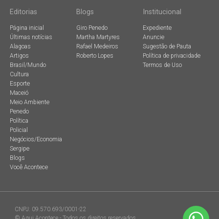
Editorias
Blogs
Institucional
Página inicial
Giro Penedo
Expediente
Últimas notícias
Martha Martyres
Anuncie
Alagoas
Rafael Medeiros
Sugestão de Pauta
Artigos
Roberto Lopes
Política de privacidade
Brasil/Mundo
Termos de Uso
Cultura
Esporte
Maceió
Meio Ambiente
Penedo
Política
Policial
Negócios/Economia
Sergipe
Blogs
Você Acontece
CNPJ: 09.570.693/0001-22
© Aqui Acontece - Todos os direitos reservados