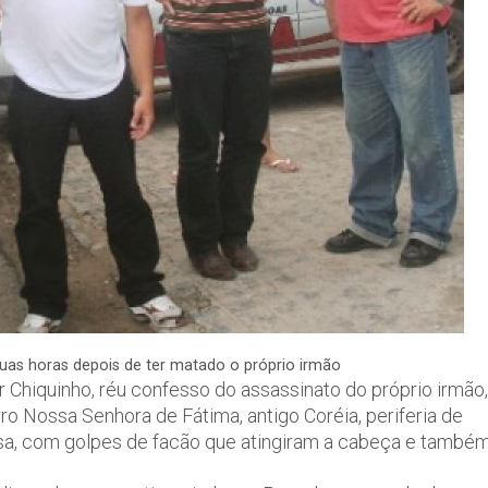
uas horas depois de ter matado o próprio irmão
ar Chiquinho, réu confesso do assassinato do próprio irmão,
ro Nossa Senhora de Fátima, antigo Coréia, periferia de
ssa, com golpes de facão que atingiram a cabeça e també