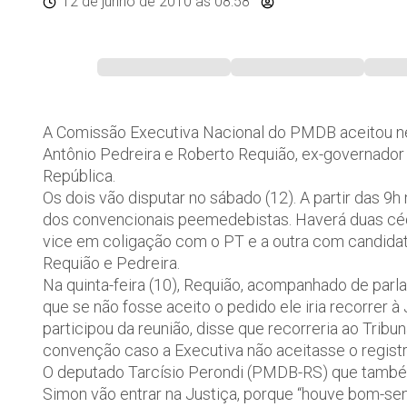
12 de junho de 2010
às 08:58
A Comissão Executiva Nacional do PMDB aceitou nes
Antônio Pedreira e Roberto Requião, ex-governador
República.
Os dois vão disputar no sábado (12). A partir das 9
dos convencionais peemedebistas. Haverá duas cé
vice em coligação com o PT e a outra com candidatu
Requião e Pedreira.
Na quinta-feira (10), Requião, acompanhado de par
que se não fosse aceito o pedido ele iria recorre
participou da reunião, disse que recorreria ao Tribun
convenção caso a Executiva não aceitasse o regist
O deputado Tarcísio Perondi (PMDB-RS) que també
Simon vão entrar na Justiça, porque “houve bom-sens