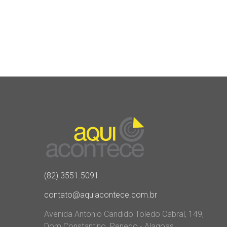
(82) 3551.5091
contato@aquiacontece.com.br
Avenida Antonio Candido Toledo Cabral, 149,
Dom Constantino. Penedo - Alagoas