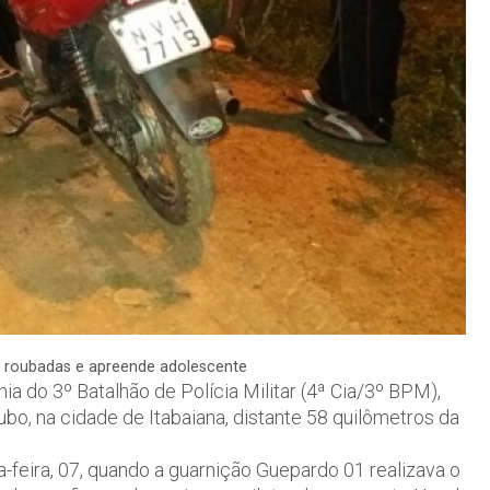
 roubadas e apreende adolescente
ia do 3º Batalhão de Polícia Militar (4ª Cia/3º BPM),
o, na cidade de Itabaiana, distante 58 quilômetros da
a-feira, 07, quando a guarnição Guepardo 01 realizava o