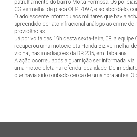
patrulhamento do bairro Moita Formosa. Os polici
CG vermelha, de placa OEP 7097, e ao abordá-lo, con
O adolescente informou aos militares que havia acha
apreendido por ato infracional análogo ao crime de
providências.
Já por volta das 19h desta sexta-feira, 08, a equip
recuperou uma motocicleta Honda Biz vermelha, de
vicinal, nas imediações da BR 235, em Itabaiana.
A ação ocorreu após a guarnição ser informada, via
uma motocicleta na referida localidade. De imediato 
que havia sido roubado cerca de uma hora antes. O c