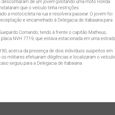
ais desconfiaram de um jovem pilotando uma moto Honda
stataram que o veículo tinha restrições.
do a motocicleta na rua e resolvera passear. O jovem foi
 receptação e encaminhado à Delegacia de Itabaiana para
e Guepardo Comando, tendo à frente o capitão Matheus,
 placa NVH 7719, que estava estacionada em uma estrad
 190, acerca da presença de dois indivíduos suspeitos em
os militares efetuaram diligências e localizaram o veículo
aso seguiu para a Delegacia de Itabaiana.