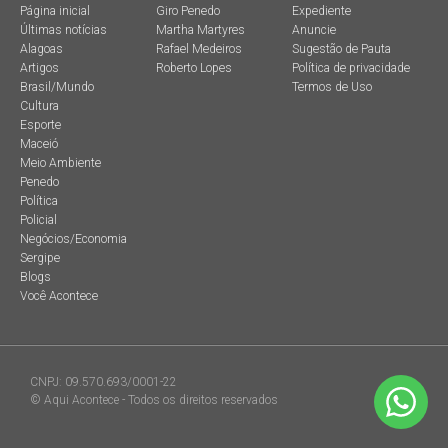
Página inicial
Giro Penedo
Expediente
Últimas notícias
Martha Martyres
Anuncie
Alagoas
Rafael Medeiros
Sugestão de Pauta
Artigos
Roberto Lopes
Política de privacidade
Brasil/Mundo
Termos de Uso
Cultura
Esporte
Maceió
Meio Ambiente
Penedo
Política
Policial
Negócios/Economia
Sergipe
Blogs
Você Acontece
CNPJ: 09.570.693/0001-22
© Aqui Acontece - Todos os direitos reservados