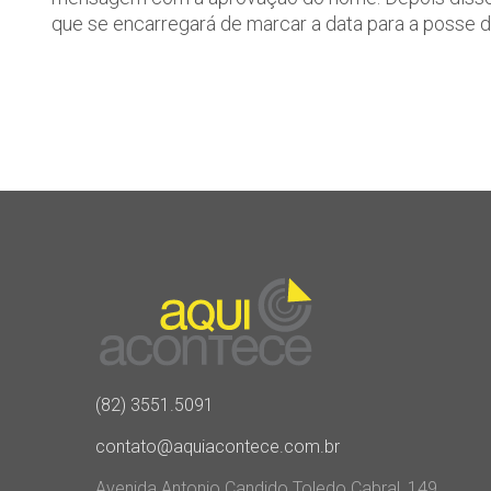
que se encarregará de marcar a data para a posse d
(82) 3551.5091
contato@aquiacontece.com.br
Avenida Antonio Candido Toledo Cabral, 149,