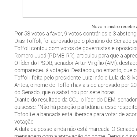
Novo ministro recebe 
Por 58 votos a favor, 9 votos contrários e 3 abste
Dias Toffoli, foi aprovado pelo plenário do Senado 
Toffoli contou com votos de governistas e oposicion
Romero Jucá (PDMB-RR), articulou para que a aprec
O líder do PSDB, senador Artur Virgílio (AM), dest
compareceu à votação. Destacou, no entanto, que o
Toffoli, feita pelo presidente Luiz Inácio Lula da Silva
Antes, o nome de Toffoli havia sido aprovado por 20
do Senado, que o sabatinou por sete horas.
Diante do resultado da CCJ, o líder do DEM, senador
quisesse. “Não há posição partidária a esse respeit
Tofooli e a bancada está liberada para votar de aco
votação.
A data da posse ainda não está marcada. O Senado 
mensagem com a aprovação do nome. Depois disso, 