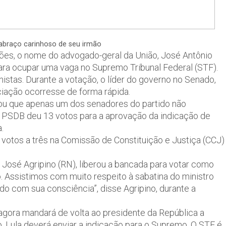
abraço carinhoso de seu irmão
nções, o nome do advogado-geral da União, José Antônio
para ocupar uma vaga no Supremo Tribunal Federal (STF).
istas. Durante a votação, o líder do governo no Senado,
iação ocorresse de forma rápida.
acou que apenas um dos senadores do partido não
 PSDB deu 13 votos para a aprovação da indicação de
.
 votos a três na Comissão de Constituição e Justiça (CCJ)
 José Agripino (RN), liberou a bancada para votar como
o. Assistimos com muito respeito à sabatina do ministro
rdo com sua consciência”, disse Agripino, durante a
agora mandará de volta ao presidente da República a
Lula deverá enviar a indicação para o Supremo. O STF é