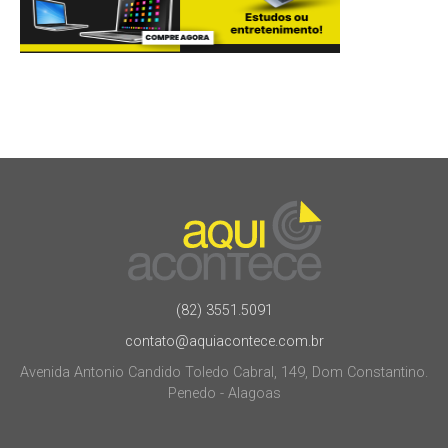
(82) 3551.5091
contato@aquiacontece.com.br
Avenida Antonio Candido Toledo Cabral, 149, Dom Constantino.
Penedo - Alagoas