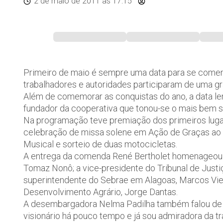
2 de maio de 2011
às 17:15
Primeiro de maio é sempre uma data para se comem
trabalhadores e autoridades participaram de uma gra
Além de comemorar as conquistas do ano, a data lem
fundador da cooperativa que tonou-se o mais bem su
Na programação teve premiação dos primeiros lugare
celebração de missa solene em Ação de Graças ao 
Musical e sorteio de duas motocicletas.
A entrega da comenda René Bertholet homenageou 
Tomaz Nonô; a vice-presidente do Tribunal de Justiça
superintendente do Sebrae em Alagoas, Marcos Vieir
Desenvolvimento Agrário, Jorge Dantas.
A desembargadora Nelma Padilha também falou de su
visionário há pouco tempo e já sou admiradora da 