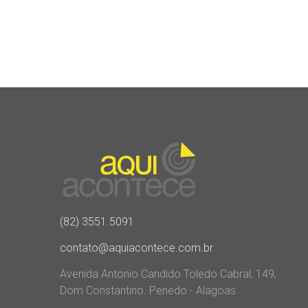
(82) 3551.5091
contato@aquiacontece.com.br
Avenida Antonio Candido Toledo Cabral, 149,
Dom Constantino. Penedo - Alagoas