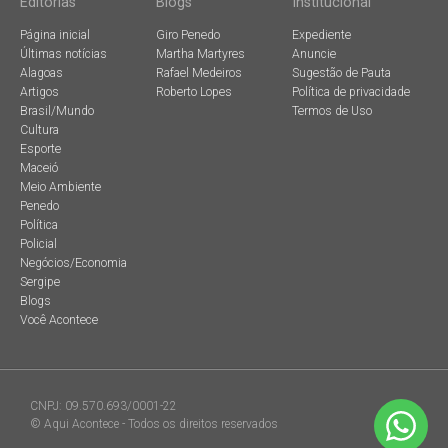
Editorias
Blogs
Institucional
Página inicial
Giro Penedo
Expediente
Últimas notícias
Martha Martyres
Anuncie
Alagoas
Rafael Medeiros
Sugestão de Pauta
Artigos
Roberto Lopes
Política de privacidade
Brasil/Mundo
Termos de Uso
Cultura
Esporte
Maceió
Meio Ambiente
Penedo
Política
Policial
Negócios/Economia
Sergipe
Blogs
Você Acontece
CNPJ: 09.570.693/0001-22
© Aqui Acontece - Todos os direitos reservados