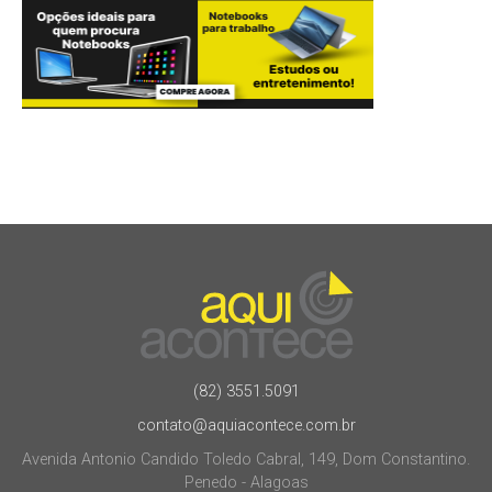
(82) 3551.5091
contato@aquiacontece.com.br
Avenida Antonio Candido Toledo Cabral, 149, Dom Constantino.
Penedo - Alagoas