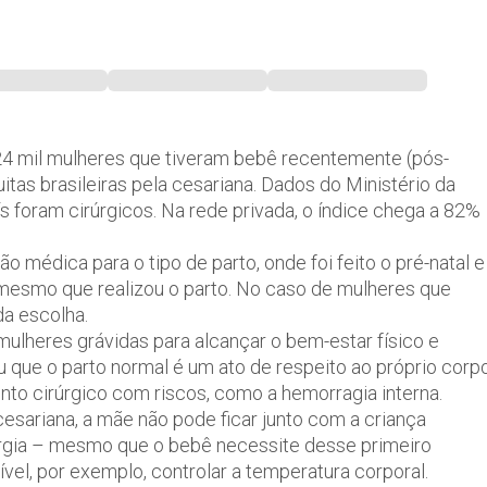
 24 mil mulheres que tiveram bebê recentemente (pós-
itas brasileiras pela cesariana. Dados do Ministério da
 foram cirúrgicos. Na rede privada, o índice chega a 82%
ão médica para o tipo de parto, onde foi feito o pré-natal e
 mesmo que realizou o parto. No caso de mulheres que
da escolha.
mulheres grávidas para alcançar o bem-estar físico e
u que o parto normal é um ato de respeito ao próprio corp
to cirúrgico com riscos, como a hemorragia interna.
esariana, a mãe não pode ficar junto com a criança
urgia – mesmo que o bebê necessite desse primeiro
vel, por exemplo, controlar a temperatura corporal.