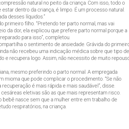
compressão natural no peito da criança. Com isso, todo o
 estar dentro da criança, é limpo. É um processo natural.
da desses líquidos.”
do primeiro filho. “Pretendo ter parto normal, mas vai
eio da dor, ela explicou que prefere parto normal porque a
preparado para isso”, completou.
compartilha o sentimento de ansiedade. Grávida do primeir
e ainda não recebeu uma indicação médica sobre que tipo d
ido e recupera logo. Assim, não necessito de muito repous
ariana, mesmo preferindo o parto normal. A empregada
 um mioma que pode complicar o procedimento. “Se não
a recuperação é mais rápida e mais saudável”, disse.
cesáreas eletivas são as que mais representam risco.
o bebê nasce sem que a mulher entre em trabalho de
udo respiratórios, na criança.