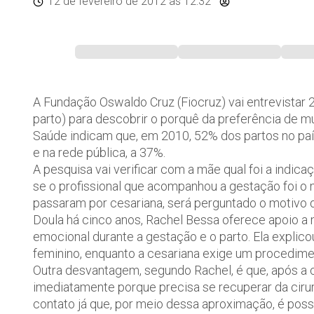
12 de fevereiro de 2012
às 12:32
A Fundação Oswaldo Cruz (Fiocruz) vai entrevistar
parto) para descobrir o porquê da preferência de mu
Saúde indicam que, em 2010, 52% dos partos no país
e na rede pública, a 37%.
A pesquisa vai verificar com a mãe qual foi a indicaç
se o profissional que acompanhou a gestação foi o
passaram por cesariana, será perguntado o motivo 
Doula há cinco anos, Rachel Bessa oferece apoio a 
emocional durante a gestação e o parto. Ela explico
feminino, enquanto a cesariana exige um procedimen
Outra desvantagem, segundo Rachel, é que, após a c
imediatamente porque precisa se recuperar da cir
contato já que, por meio dessa aproximação, é possí