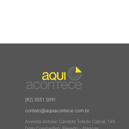
(82) 3551.5091
contato@aquiacontece.com.br
Avenida Antonio Candido Toledo Cabral, 149,
Dom Constantino. Penedo - Alagoas