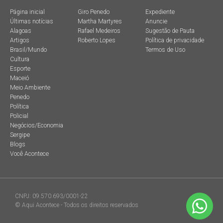
Página inicial
Giro Penedo
Expediente
Últimas notícias
Martha Martyres
Anuncie
Alagoas
Rafael Medeiros
Sugestão de Pauta
Artigos
Roberto Lopes
Política de privacidade
Brasil/Mundo
Termos de Uso
Cultura
Esporte
Maceió
Meio Ambiente
Penedo
Política
Policial
Negócios/Economia
Sergipe
Blogs
Você Acontece
CNPJ: 09.570.693/0001-22
© Aqui Acontece - Todos os direitos reservados