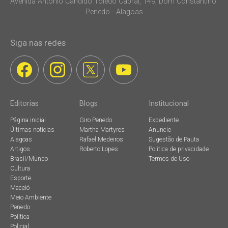
Avenida Antonio Candido Toledo Cabral, 149, Dom Constantino.
Penedo - Alagoas
Siga nas redes
Editorias
Blogs
Institucional
Página inicial
Giro Penedo
Expediente
Últimas notícias
Martha Martyres
Anuncie
Alagoas
Rafael Medeiros
Sugestão de Pauta
Artigos
Roberto Lopes
Política de privacidade
Brasil/Mundo
Termos de Uso
Cultura
Esporte
Maceió
Meio Ambiente
Penedo
Política
Policial